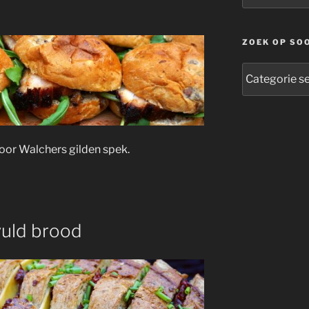
ZOEK OP SO
zoek
op
soort
oor Walchers gilden spek.
vuld brood