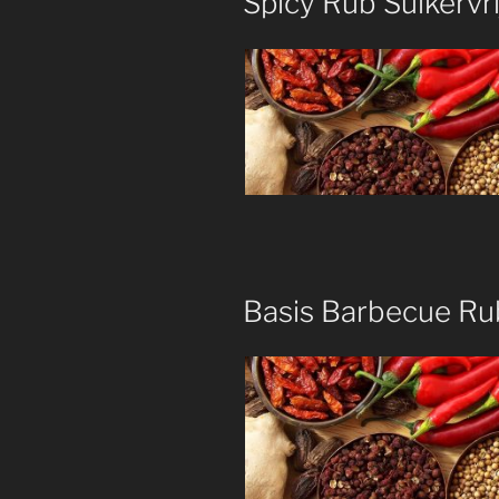
Spicy Rub Suikervri
Basis Barbecue Rub