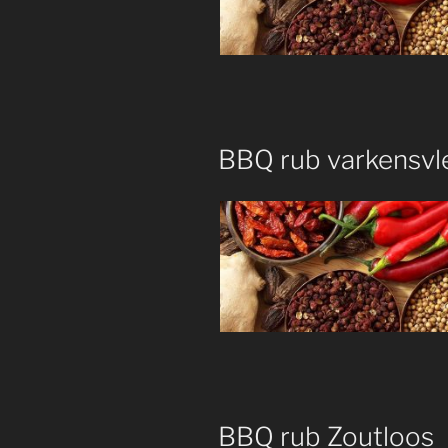
BBQ rub varkensvl
BBQ rub Zoutloos