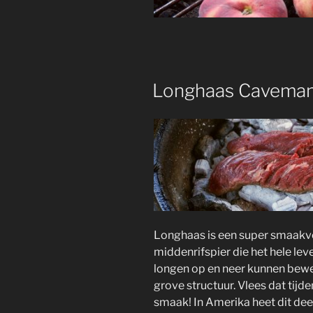
Longhaas Caveman
Longhaas is een super smaakvol
middenrifspier die het hele lev
longen op en neer kunnen bewe
grove structuur. Vlees dat tij
smaak! In Amerika heet dit deel