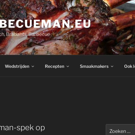
BECUEMAN.EU
h, Brabants, Barbecue
Wedstrijden
Recepten
Smaakmakers
Ook l
man-spek op
Zoeken
naar: