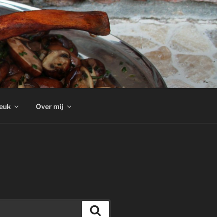
euk
Over mij
Zoeken