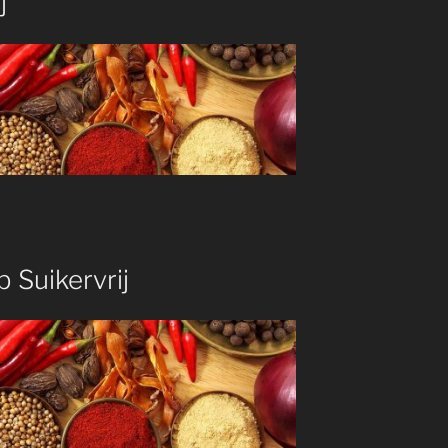
j
 Suikervrij