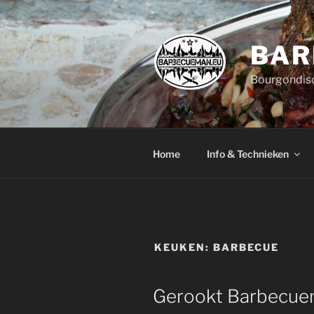
Ga
naar
de
BAR
inhoud
Bourgondisc
Home
Info & Technieken
KEUKEN:
BARBECUE
Gerookt Barbecue