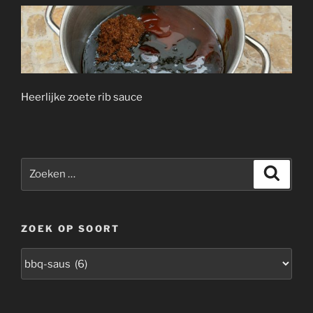
Heerlijke zoete rib sauce
Zoeken
Zoeke
naar:
ZOEK OP SOORT
zoek
op
soort