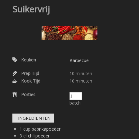
Suikervrij
Keuken
Barbecue
Prep Tijd
10
minuten
Kook Tijd
10
minuten
Porties
batch
INGREDIËNTEN
1
cup
paprikapoeder
3
el
chilipoeder