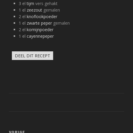
3
el
tijm
vers gehakt
1
el
zeezout
gemalen
2
el
knoflookpoeder
1
el
zwarte peper
gemalen
2
el
komijnpoeder
1
el
cayennepeper
DEEL DIT RECEPT
Bericht
Vorig
VORIGE