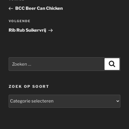
navigatie
bericht
BCC Beer Can Chicken
Volgend
VOLGENDE
bericht
Rib Rub Suikervrij
Zoeken
Zoeke
naar:
ZOEK OP SOORT
zoek
op
soort