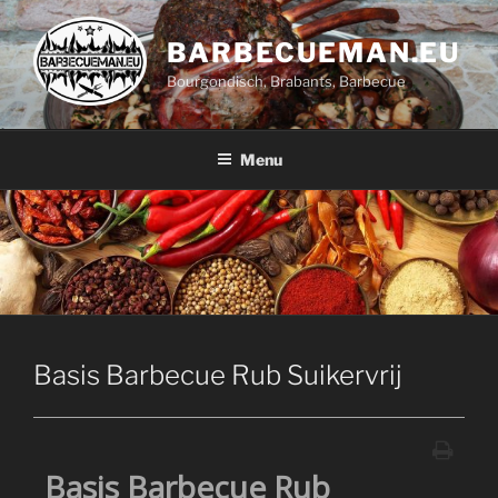
Ga
naar
BARBECUEMAN.EU
de
Bourgondisch, Brabants, Barbecue
inhoud
Menu
Basis Barbecue Rub Suikervrij
Basis Barbecue Rub