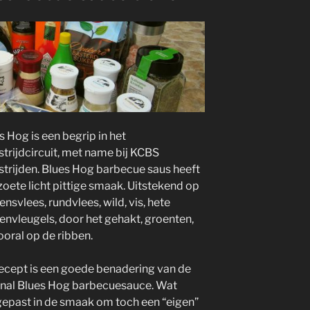
s Hog is een begrip in het
trijdcircuit, met name bij KCBS
trijden. Blues Hog barbecue saus heeft
zoete licht pittige smaak. Uitstekend op
ensvlees, rundvlees, wild, vis, hete
envleugels, door het gehakt, groenten,
ooral op de ribben.
recept is een goede benadering van de
inal Blues Hog barbecuesauce. Wat
epast in de smaak om toch een “eigen”