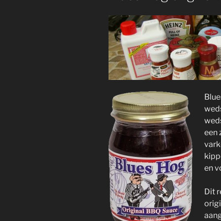
Blue
weds
weds
een 
vark
kipp
en v
Dit 
orig
aang