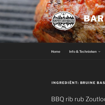
Ga
naar
de
BAR
inhoud
Bourgondisc
Home
Info & Technieken
INGREDIËNT:
BRUINE BA
BBQ rib rub Zoutlo