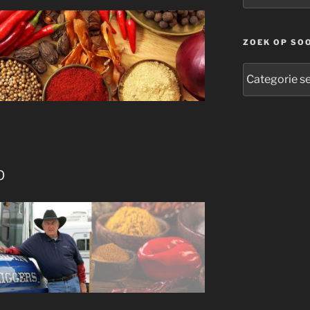
ZOEK OP SO
zoek
op
soort
b