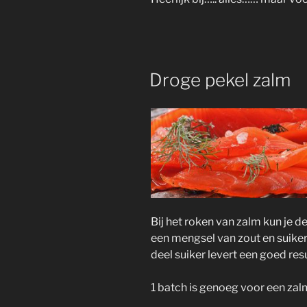
Droge pekel zalm
Bij het roken van zalm kun je 
een mengsel van zout en suiker
deel suiker levert een goed resu
1 batch is genoeg voor een za