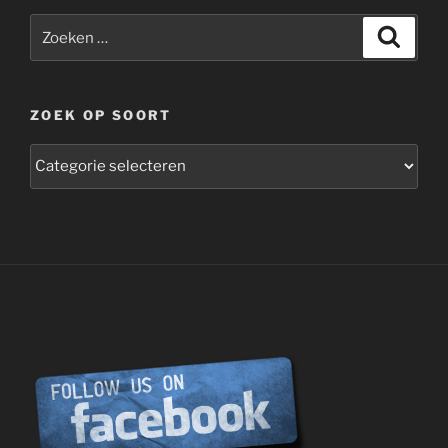
Zoeken
Zoeke
naar:
ZOEK OP SOORT
zoek
op
soort