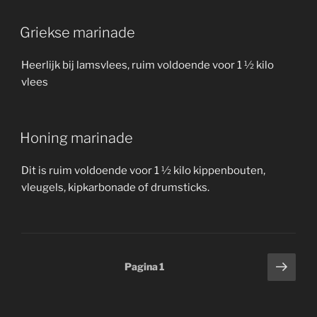
Griekse marinade
Heerlijk bij lamsvlees, ruim voldoende voor 1 ½ kilo
vlees
Honing marinade
Dit is ruim voldoende voor 1 ½ kilo kippenbouten,
vleugels, kipkarbonade of drumsticks.
Berichten
Volg
Pagina
1
pagi
paginering