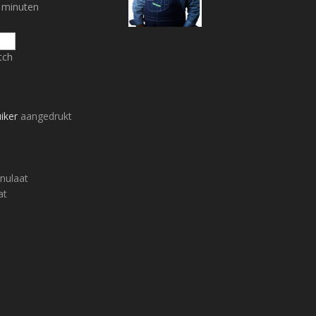
minuten
tch
uiker
aangedrukt
anulaat
at