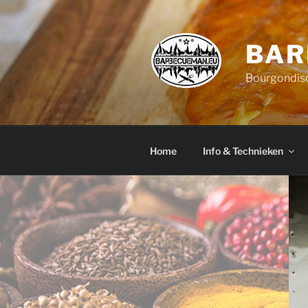
Ga
naar
de
BAR
inhoud
Bourgondisc
Home
Info & Technieken