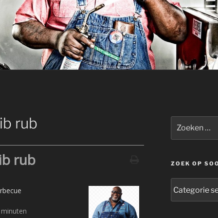
ib rub
Zoeken
naar:
ib rub
ZOEK OP SO
zoek
rbecue
op
soort
minuten