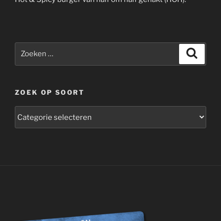
Zoeken
Zoeke
naar:
ZOEK OP SOORT
zoek
op
soort