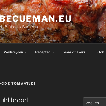
BECUEMAN.EU
h, Brabants, Barbecue
Wedstrijden
Recepten
Smaakmakers
Ook l
GDE TOMAATJES
vuld brood
Zoeken
naar: