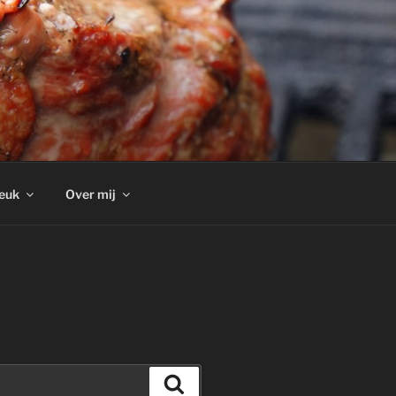
euk
Over mij
Zoeken