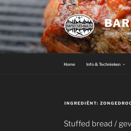
Ga
naar
de
BAR
inhoud
Bourgondisc
Home
Info & Technieken
INGREDIËNT:
ZONGEDROO
Stuffed bread / ge