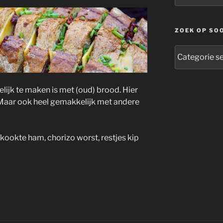
ZOEK OP SO
zoek
op
soort
ijk te maken is met (oud) brood. Hier
 Maar ook heel gemakkelijk met andere
ookte ham, chorizo worst, restjes kip