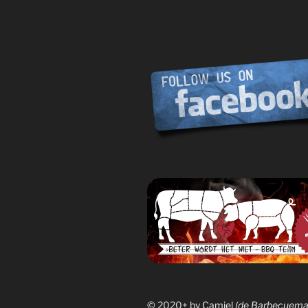
© 2020+
by Camiel
(de Barbecuema