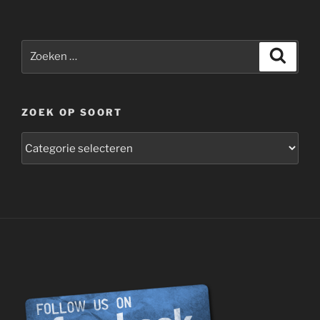
Zoeken
Zoeke
naar:
ZOEK OP SOORT
zoek
op
soort