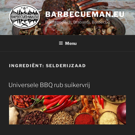
Ga
naar
BARBECUEMAN.EU
de
Bourgondisch, Brabants, Barbecue
inhoud
Menu
INGREDIËNT:
SELDERIJZAAD
Universele BBQ rub suikervrij