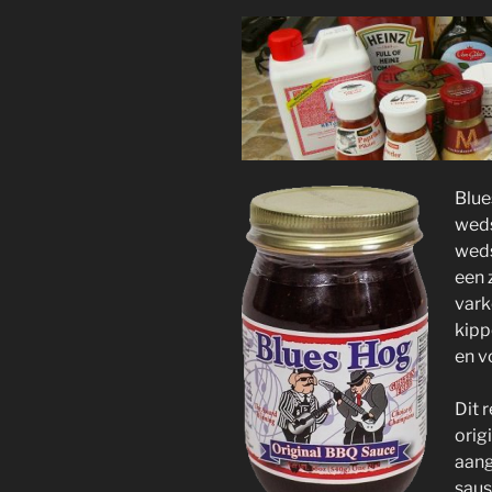
Blue
weds
weds
een 
vark
kipp
en v
Dit 
orig
aang
saus