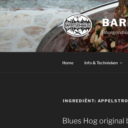
Ga
naar
de
BAR
inhoud
Bourgondisc
Home
Info & Technieken
INGREDIËNT:
APPELSTR
Blues Hog original