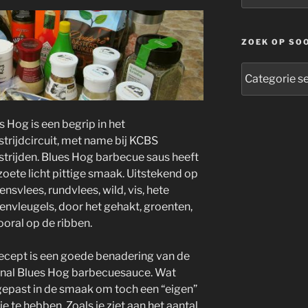
ZOEK OP SO
zoek
op
soort
s Hog is een begrip in het
trijdcircuit, met name bij KCBS
trijden. Blues Hog barbecue saus heeft
zoete licht pittige smaak. Uitstekend op
ensvlees, rundvlees, wild, vis, hete
envleugels, door het gehakt, groenten,
ooral op de ribben.
recept is een goede benadering van de
inal Blues Hog barbecuesauce. Wat
epast in de smaak om toch een “eigen”
je te hebben. Zoals je ziet aan het aantal