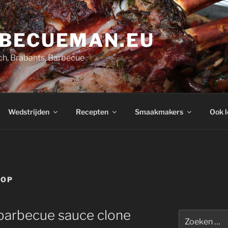
BECUEMAN.EU
h, Brabants, Barbecue
Wedstrijden
Recepten
Smaakmakers
Ook l
OOP
 barbecue sauce clone
Zoeken
naar: