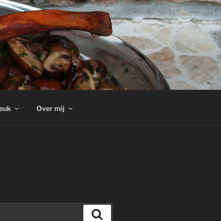
euk
Over mij
Zoeken