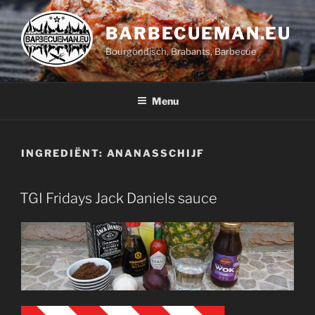
Ga
naar
BARBECUEMAN.EU
de
Bourgondisch, Brabants, Barbecue
inhoud
Menu
INGREDIËNT:
ANANASSCHIJF
TGI Fridays Jack Daniels sauce