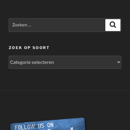
Zoeken
Zoeke
naar:
ZOEK OP SOORT
zoek
op
soort